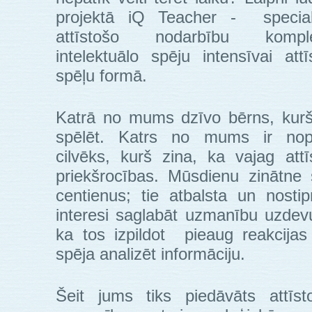
projektā iQ Teacher - special
attīstošo nodarbību komple
intelektuālo spēju intensīvai attīs
spēļu formā.
Katrā no mums dzīvo bērns, kurš
spēlēt. Katrs no mums ir nop
cilvēks, kurš zina, ka vajag attī
priekšrocības. Mūsdienu zinātne
centienus; tie atbalsta un nostip
interesi saglabāt uzmanību uzdev
ka tos izpildot pieaug reakcij
spēja analizēt informāciju.
Šeit jums tiks piedāvāts attīs