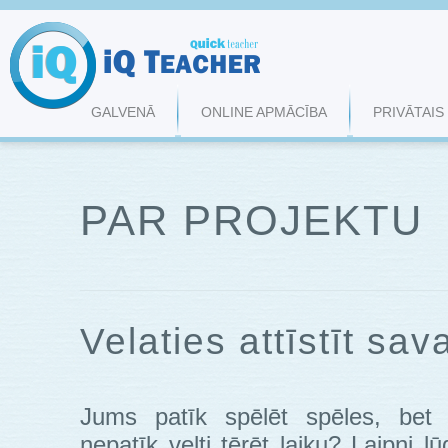
GALVENĀ
ONLINE APMĀCĪBA
PRIVĀTAIS
PAR PROJEKTU
Velaties attīstīt sa
Jums patīk spēlēt spēles, bet
nepatīk velti tērēt laiku? Laipni l