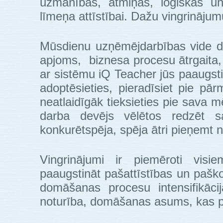
uzmanības, atmiņas, loģiskās u
līmeņa attīstībai. Dažu vingrinājumu m
Mūsdienu uzņēmējdarbības vide dik
apjoms, biznesa procesu ātrgaita, 
ar sistēmu iQ Teacher jūs paaugsti
adoptēsieties, pieradīsiet pie pār
neatlaidīgāk tieksieties pie sava 
darba devējs vēlētos redzēt sav
konkurētspēja, spēja ātri pieņemt
Vingrinājumi ir piemēroti vis
paaugstināt pašattīstības un paško
domāšanas procesu intensifikāc
noturība, domāšanas asums, kas pa