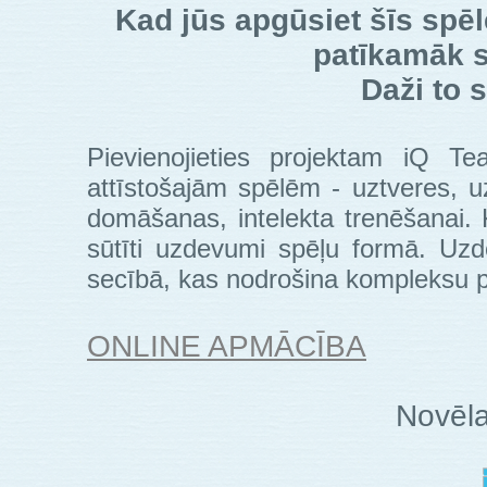
Kad jūs apgūsiet šīs spē
patīkamāk sp
Daži to s
Pievienojieties projektam iQ T
attīstošajām spēlēm - uztveres, 
domāšanas, intelekta trenēšanai. K
sūtīti uzdevumi spēļu formā. Uzd
secībā, kas nodrošina kompleksu pie
ONLINE APMĀCĪBA
Novēla